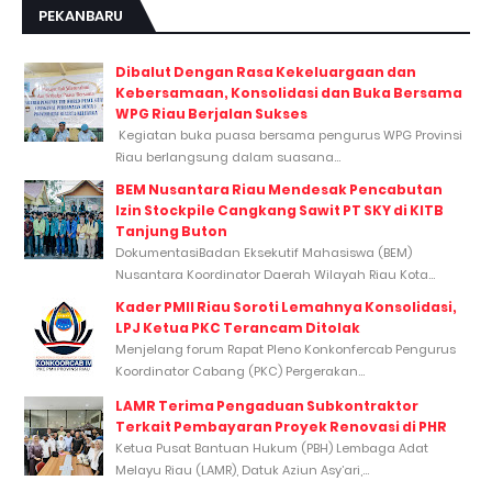
PEKANBARU
Dibalut Dengan Rasa Kekeluargaan dan
Kebersamaan, Konsolidasi dan Buka Bersama
WPG Riau Berjalan Sukses
Kegiatan buka puasa bersama pengurus WPG Provinsi
Riau berlangsung dalam suasana...
BEM Nusantara Riau Mendesak Pencabutan
Izin Stockpile Cangkang Sawit PT SKY di KITB
Tanjung Buton
DokumentasiBadan Eksekutif Mahasiswa (BEM)
Nusantara Koordinator Daerah Wilayah Riau Kota...
Kader PMII Riau Soroti Lemahnya Konsolidasi,
LPJ Ketua PKC Terancam Ditolak
Menjelang forum Rapat Pleno Konkonfercab Pengurus
Koordinator Cabang (PKC) Pergerakan...
LAMR Terima Pengaduan Subkontraktor
Terkait Pembayaran Proyek Renovasi di PHR
Ketua Pusat Bantuan Hukum (PBH) Lembaga Adat
Melayu Riau (LAMR), Datuk Aziun Asy’ari,...