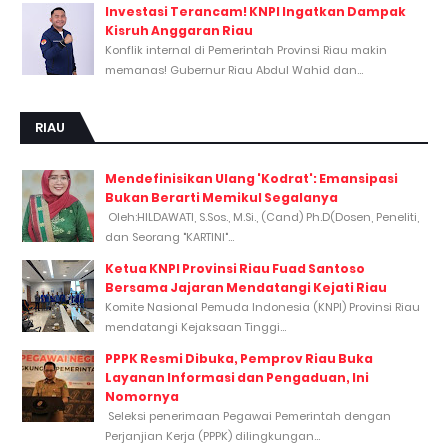
Investasi Terancam! KNPI Ingatkan Dampak
Kisruh Anggaran Riau
Konflik internal di Pemerintah Provinsi Riau makin
memanas! Gubernur Riau Abdul Wahid dan...
RIAU
Mendefinisikan Ulang 'Kodrat': Emansipasi
Bukan Berarti Memikul Segalanya
Oleh:HILDAWATI, S.Sos., M.Si., (Cand) Ph.D(Dosen, Peneliti,
dan Seorang "KARTINI"...
Ketua KNPI Provinsi Riau Fuad Santoso
Bersama Jajaran Mendatangi Kejati Riau
Komite Nasional Pemuda Indonesia (KNPI) Provinsi Riau
mendatangi Kejaksaan Tinggi...
PPPK Resmi Dibuka, Pemprov Riau Buka
Layanan Informasi dan Pengaduan, Ini
Nomornya
Seleksi penerimaan Pegawai Pemerintah dengan
Perjanjian Kerja (PPPK) dilingkungan...