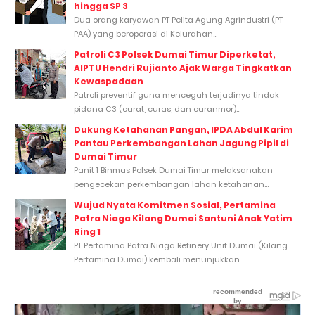
hingga SP 3
Dua orang karyawan PT Pelita Agung Agrindustri (PT
PAA) yang beroperasi di Kelurahan...
Patroli C3 Polsek Dumai Timur Diperketat,
AIPTU Hendri Rujianto Ajak Warga Tingkatkan
Kewaspadaan
Patroli preventif guna mencegah terjadinya tindak
pidana C3 (curat, curas, dan curanmor)...
Dukung Ketahanan Pangan, IPDA Abdul Karim
Pantau Perkembangan Lahan Jagung Pipil di
Dumai Timur
Panit 1 Binmas Polsek Dumai Timur melaksanakan
pengecekan perkembangan lahan ketahanan...
Wujud Nyata Komitmen Sosial, Pertamina
Patra Niaga Kilang Dumai Santuni Anak Yatim
Ring 1
PT Pertamina Patra Niaga Refinery Unit Dumai (Kilang
Pertamina Dumai) kembali menunjukkan...