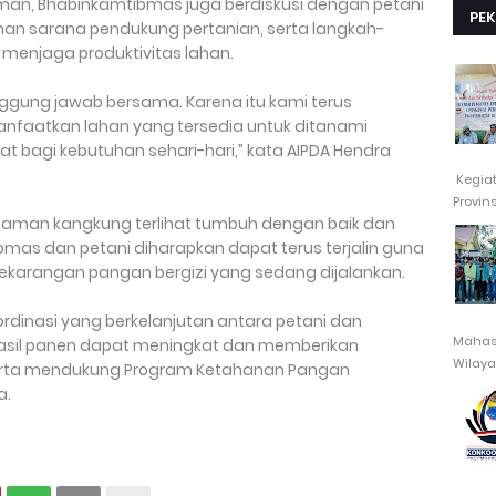
an, Bhabinkamtibmas juga berdiskusi dengan petani
PE
han sarana pendukung pertanian, serta langkah-
 menjaga produktivitas lahan.
gung jawab bersama. Karena itu kami terus
aatkan lahan yang tersedia untuk ditanami
 bagi kebutuhan sehari-hari,” kata AIPDA Hendra
Kegia
Provin
anaman kangkung terlihat tumbuh dengan baik dan
bmas dan petani diharapkan dapat terus terjalin guna
karangan pangan bergizi yang sedang dijalankan.
dinasi yang berkelanjutan antara petani dan
Mahasi
hasil panen dapat meningkat dan memberikan
Wilayah
erta mendukung Program Ketahanan Pangan
a.