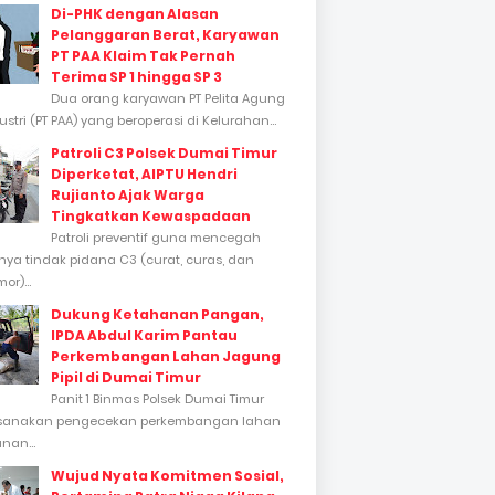
Di-PHK dengan Alasan
Pelanggaran Berat, Karyawan
PT PAA Klaim Tak Pernah
Terima SP 1 hingga SP 3
Dua orang karyawan PT Pelita Agung
stri (PT PAA) yang beroperasi di Kelurahan...
Patroli C3 Polsek Dumai Timur
Diperketat, AIPTU Hendri
Rujianto Ajak Warga
Tingkatkan Kewaspadaan
Patroli preventif guna mencegah
inya tindak pidana C3 (curat, curas, dan
or)...
Dukung Ketahanan Pangan,
IPDA Abdul Karim Pantau
Perkembangan Lahan Jagung
Pipil di Dumai Timur
Panit 1 Binmas Polsek Dumai Timur
sanakan pengecekan perkembangan lahan
nan...
Wujud Nyata Komitmen Sosial,