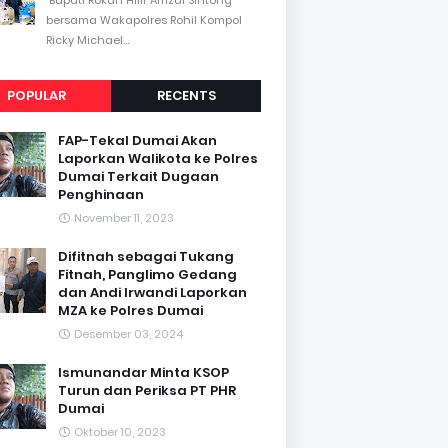
bersama Wakapolres Rohil Kompol
Ricky Michael...
POPULAR
RECENTS
FAP-Tekal Dumai Akan
Laporkan Walikota ke Polres
Dumai Terkait Dugaan
Penghinaan
November 11, 2023
Difitnah sebagai Tukang
Fitnah, Panglimo Gedang
dan Andi Irwandi Laporkan
MZA ke Polres Dumai
Desember 03, 2024
Ismunandar Minta KSOP
Turun dan Periksa PT PHR
Dumai
Oktober 10, 2023