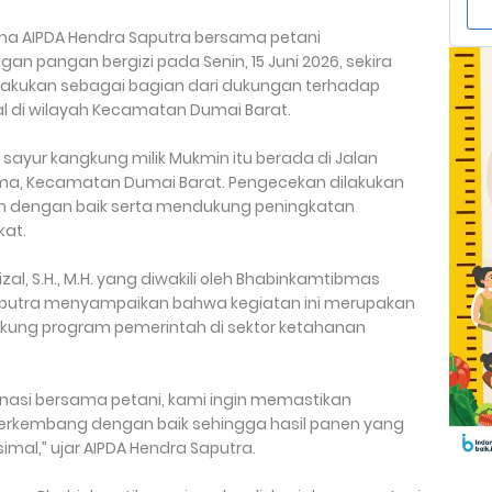
a AIPDA Hendra Saputra bersama petani
 pangan bergizi pada Senin, 15 Juni 2026, sekira
dilakukan sebagai bagian dari dukungan terhadap
 di wilayah Kecamatan Dumai Barat.
sayur kangkung milik Mukmin itu berada di Jalan
ama, Kecamatan Dumai Barat. Pengecekan dilakukan
 dengan baik serta mendukung peningkatan
kat.
zal, S.H., M.H. yang diwakili oleh Bhabinkamtibmas
aputra menyampaikan bahwa kegiatan ini merupakan
ukung program pemerintah di sektor ketahanan
inasi bersama petani, kami ingin memastikan
erkembang dengan baik sehingga hasil panen yang
mal,” ujar AIPDA Hendra Saputra.