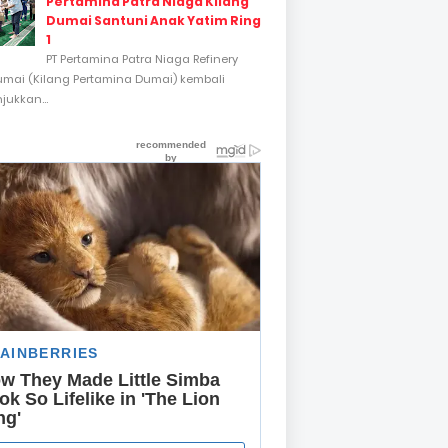
Pertamina Patra Niaga Kilang
Dumai Santuni Anak Yatim Ring
1
PT Pertamina Patra Niaga Refinery
umai (Kilang Pertamina Dumai) kembali
ukkan...