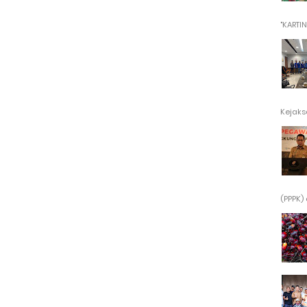
"KARTINI"
Kejaksa
(PPPK) 