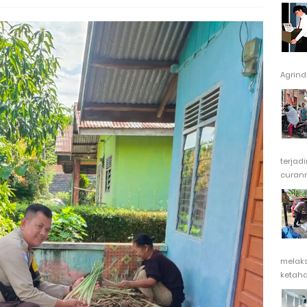
Agrindu
terjad
curanm
melak
ketaha