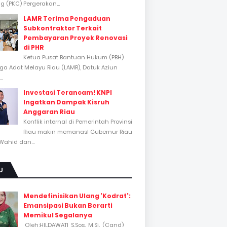
 (PKC) Pergerakan...
LAMR Terima Pengaduan
Subkontraktor Terkait
Pembayaran Proyek Renovasi
di PHR
Ketua Pusat Bantuan Hukum (PBH)
a Adat Melayu Riau (LAMR), Datuk Aziun
..
Investasi Terancam! KNPI
Ingatkan Dampak Kisruh
Anggaran Riau
Konflik internal di Pemerintah Provinsi
Riau makin memanas! Gubernur Riau
Wahid dan...
U
Mendefinisikan Ulang 'Kodrat':
Emansipasi Bukan Berarti
Memikul Segalanya
Oleh:HILDAWATI, S.Sos., M.Si., (Cand)