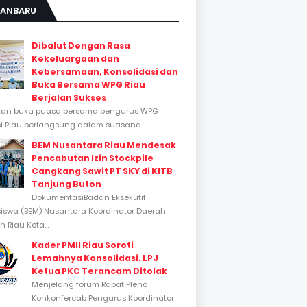
KANBARU
Dibalut Dengan Rasa
Kekeluargaan dan
Kebersamaan, Konsolidasi dan
Buka Bersama WPG Riau
Berjalan Sukses
tan buka puasa bersama pengurus WPG
si Riau berlangsung dalam suasana...
BEM Nusantara Riau Mendesak
Pencabutan Izin Stockpile
Cangkang Sawit PT SKY di KITB
Tanjung Buton
DokumentasiBadan Eksekutif
swa (BEM) Nusantara Koordinator Daerah
 Riau Kota...
Kader PMII Riau Soroti
Lemahnya Konsolidasi, LPJ
Ketua PKC Terancam Ditolak
Menjelang forum Rapat Pleno
Konkonfercab Pengurus Koordinator