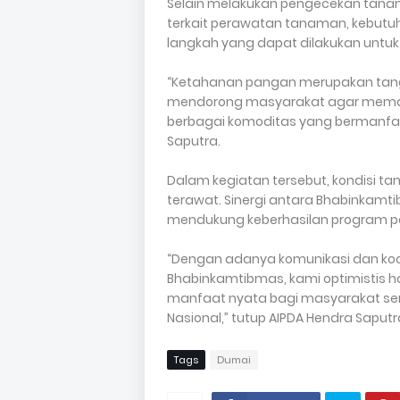
Selain melakukan pengecekan tanam
terkait perawatan tanaman, kebutu
langkah yang dapat dilakukan untuk
“Ketahanan pangan merupakan tang
mendorong masyarakat agar memanf
berbagai komoditas yang bermanfaat
Saputra.
Dalam kegiatan tersebut, kondisi t
terawat. Sinergi antara Bhabinkamti
mendukung keberhasilan program pe
“Dengan adanya komunikasi dan koor
Bhabinkamtibmas, kami optimistis 
manfaat nyata bagi masyarakat s
Nasional,” tutup AIPDA Hendra Saputr
Tags
Dumai