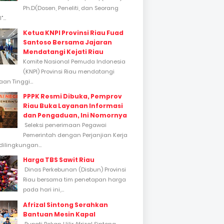
Ph.D(Dosen, Peneliti, dan Seorang
...
Ketua KNPI Provinsi Riau Fuad
Santoso Bersama Jajaran
Mendatangi Kejati Riau
Komite Nasional Pemuda Indonesia
(KNPI) Provinsi Riau mendatangi
an Tinggi...
PPPK Resmi Dibuka, Pemprov
Riau Buka Layanan Informasi
dan Pengaduan, Ini Nomornya
Seleksi penerimaan Pegawai
Pemerintah dengan Perjanjian Kerja
dilingkungan...
Harga TBS Sawit Riau
Dinas Perkebunan (Disbun) Provinsi
Riau bersama tim penetapan harga
pada hari ini,...
Afrizal Sintong Serahkan
Bantuan Mesin Kapal
Bupati Rokan Hilir Afrizal Sintong