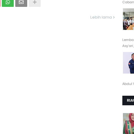
Cabang
Lebih lama
Lembag
Asy’ari,.
Abdul 
RIA