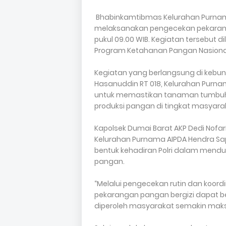
Bhabinkamtibmas Kelurahan Purnam
melaksanakan pengecekan pekarangan
pukul 09.00 WIB. Kegiatan tersebut 
Program Ketahanan Pangan Nasional
Kegiatan yang berlangsung di kebun 
Hasanuddin RT 018, Kelurahan Purn
untuk memastikan tanaman tumbuh
produksi pangan di tingkat masyara
Kapolsek Dumai Barat AKP Dedi Nofari
Kelurahan Purnama AIPDA Hendra S
bentuk kehadiran Polri dalam mend
pangan.
“Melalui pengecekan rutin dan koord
pekarangan pangan bergizi dapat b
diperoleh masyarakat semakin maksi