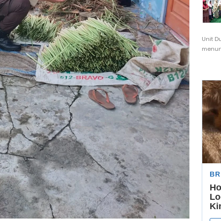
Unit D
menunj