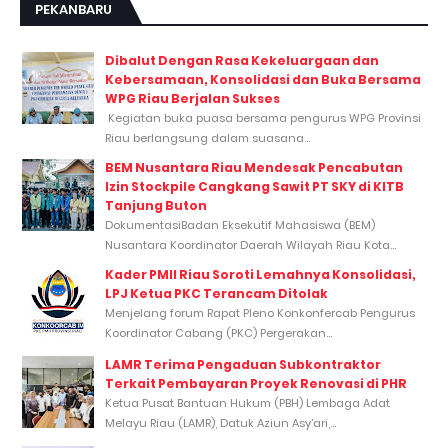
PEKANBARU
Dibalut Dengan Rasa Kekeluargaan dan
Kebersamaan, Konsolidasi dan Buka Bersama
WPG Riau Berjalan Sukses
Kegiatan buka puasa bersama pengurus WPG Provinsi
Riau berlangsung dalam suasana...
BEM Nusantara Riau Mendesak Pencabutan
Izin Stockpile Cangkang Sawit PT SKY di KITB
Tanjung Buton
DokumentasiBadan Eksekutif Mahasiswa (BEM)
Nusantara Koordinator Daerah Wilayah Riau Kota...
Kader PMII Riau Soroti Lemahnya Konsolidasi,
LPJ Ketua PKC Terancam Ditolak
Menjelang forum Rapat Pleno Konkonfercab Pengurus
Koordinator Cabang (PKC) Pergerakan...
LAMR Terima Pengaduan Subkontraktor
Terkait Pembayaran Proyek Renovasi di PHR
Ketua Pusat Bantuan Hukum (PBH) Lembaga Adat
Melayu Riau (LAMR), Datuk Aziun Asy’ari,...