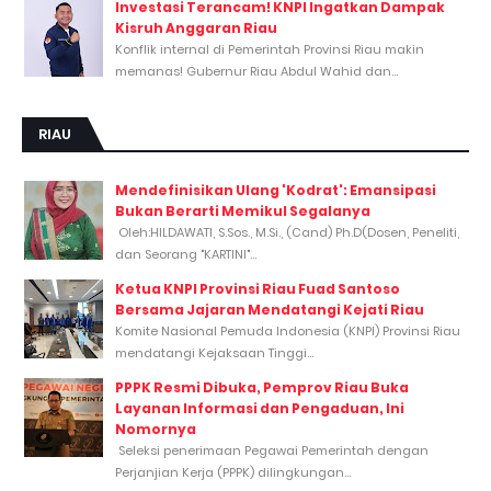
Investasi Terancam! KNPI Ingatkan Dampak
Kisruh Anggaran Riau
Konflik internal di Pemerintah Provinsi Riau makin
memanas! Gubernur Riau Abdul Wahid dan...
RIAU
Mendefinisikan Ulang 'Kodrat': Emansipasi
Bukan Berarti Memikul Segalanya
Oleh:HILDAWATI, S.Sos., M.Si., (Cand) Ph.D(Dosen, Peneliti,
dan Seorang "KARTINI"...
Ketua KNPI Provinsi Riau Fuad Santoso
Bersama Jajaran Mendatangi Kejati Riau
Komite Nasional Pemuda Indonesia (KNPI) Provinsi Riau
mendatangi Kejaksaan Tinggi...
PPPK Resmi Dibuka, Pemprov Riau Buka
Layanan Informasi dan Pengaduan, Ini
Nomornya
Seleksi penerimaan Pegawai Pemerintah dengan
Perjanjian Kerja (PPPK) dilingkungan...