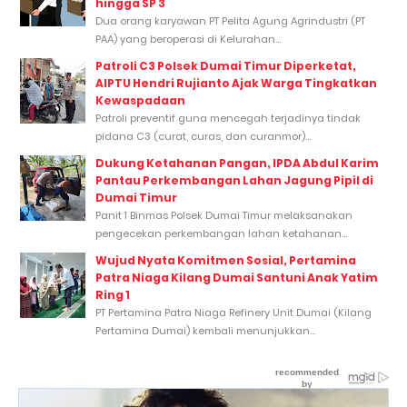
hingga SP 3
Dua orang karyawan PT Pelita Agung Agrindustri (PT
PAA) yang beroperasi di Kelurahan...
Patroli C3 Polsek Dumai Timur Diperketat,
AIPTU Hendri Rujianto Ajak Warga Tingkatkan
Kewaspadaan
Patroli preventif guna mencegah terjadinya tindak
pidana C3 (curat, curas, dan curanmor)...
Dukung Ketahanan Pangan, IPDA Abdul Karim
Pantau Perkembangan Lahan Jagung Pipil di
Dumai Timur
Panit 1 Binmas Polsek Dumai Timur melaksanakan
pengecekan perkembangan lahan ketahanan...
Wujud Nyata Komitmen Sosial, Pertamina
Patra Niaga Kilang Dumai Santuni Anak Yatim
Ring 1
PT Pertamina Patra Niaga Refinery Unit Dumai (Kilang
Pertamina Dumai) kembali menunjukkan...