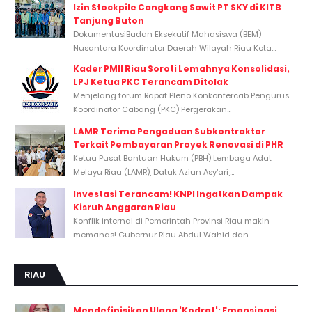
Izin Stockpile Cangkang Sawit PT SKY di KITB
Tanjung Buton
DokumentasiBadan Eksekutif Mahasiswa (BEM)
Nusantara Koordinator Daerah Wilayah Riau Kota...
Kader PMII Riau Soroti Lemahnya Konsolidasi,
LPJ Ketua PKC Terancam Ditolak
Menjelang forum Rapat Pleno Konkonfercab Pengurus
Koordinator Cabang (PKC) Pergerakan...
LAMR Terima Pengaduan Subkontraktor
Terkait Pembayaran Proyek Renovasi di PHR
Ketua Pusat Bantuan Hukum (PBH) Lembaga Adat
Melayu Riau (LAMR), Datuk Aziun Asy’ari,...
Investasi Terancam! KNPI Ingatkan Dampak
Kisruh Anggaran Riau
Konflik internal di Pemerintah Provinsi Riau makin
memanas! Gubernur Riau Abdul Wahid dan...
RIAU
Mendefinisikan Ulang 'Kodrat': Emansipasi