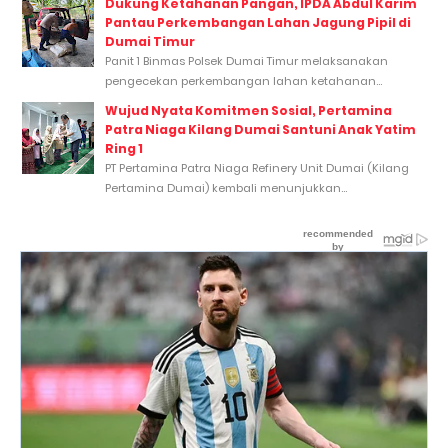
Dukung Ketahanan Pangan, IPDA Abdul Karim
Pantau Perkembangan Lahan Jagung Pipil di
Dumai Timur
Panit 1 Binmas Polsek Dumai Timur melaksanakan
pengecekan perkembangan lahan ketahanan...
Wujud Nyata Komitmen Sosial, Pertamina
Patra Niaga Kilang Dumai Santuni Anak Yatim
Ring 1
PT Pertamina Patra Niaga Refinery Unit Dumai (Kilang
Pertamina Dumai) kembali menunjukkan...