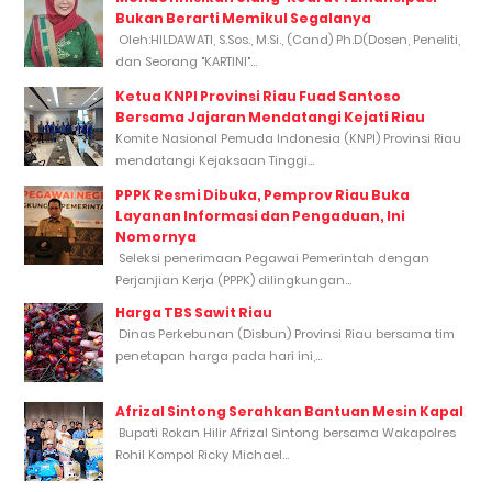
Bukan Berarti Memikul Segalanya
Oleh:HILDAWATI, S.Sos., M.Si., (Cand) Ph.D(Dosen, Peneliti,
dan Seorang "KARTINI"...
Ketua KNPI Provinsi Riau Fuad Santoso
Bersama Jajaran Mendatangi Kejati Riau
Komite Nasional Pemuda Indonesia (KNPI) Provinsi Riau
mendatangi Kejaksaan Tinggi...
PPPK Resmi Dibuka, Pemprov Riau Buka
Layanan Informasi dan Pengaduan, Ini
Nomornya
Seleksi penerimaan Pegawai Pemerintah dengan
Perjanjian Kerja (PPPK) dilingkungan...
Harga TBS Sawit Riau
Dinas Perkebunan (Disbun) Provinsi Riau bersama tim
penetapan harga pada hari ini,...
Afrizal Sintong Serahkan Bantuan Mesin Kapal
Bupati Rokan Hilir Afrizal Sintong bersama Wakapolres
Rohil Kompol Ricky Michael...