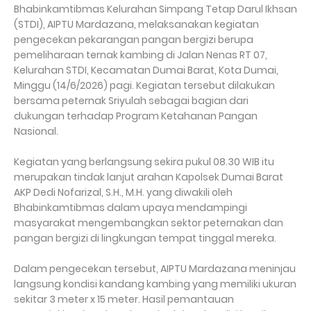
Bhabinkamtibmas Kelurahan Simpang Tetap Darul Ikhsan
(STDI), AIPTU Mardazana, melaksanakan kegiatan
pengecekan pekarangan pangan bergizi berupa
pemeliharaan ternak kambing di Jalan Nenas RT 07,
Kelurahan STDI, Kecamatan Dumai Barat, Kota Dumai,
Minggu (14/6/2026) pagi. Kegiatan tersebut dilakukan
bersama peternak Sriyulah sebagai bagian dari
dukungan terhadap Program Ketahanan Pangan
Nasional.
Kegiatan yang berlangsung sekira pukul 08.30 WIB itu
merupakan tindak lanjut arahan Kapolsek Dumai Barat
AKP Dedi Nofarizal, S.H., M.H. yang diwakili oleh
Bhabinkamtibmas dalam upaya mendampingi
masyarakat mengembangkan sektor peternakan dan
pangan bergizi di lingkungan tempat tinggal mereka.
Dalam pengecekan tersebut, AIPTU Mardazana meninjau
langsung kondisi kandang kambing yang memiliki ukuran
sekitar 3 meter x 15 meter. Hasil pemantauan