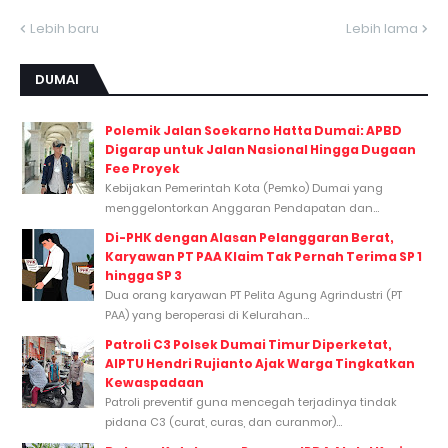
Lebih baru
Lebih lama
DUMAI
Polemik Jalan Soekarno Hatta Dumai: APBD
Digarap untuk Jalan Nasional Hingga Dugaan
Fee Proyek
Kebijakan Pemerintah Kota (Pemko) Dumai yang
menggelontorkan Anggaran Pendapatan dan...
Di-PHK dengan Alasan Pelanggaran Berat,
Karyawan PT PAA Klaim Tak Pernah Terima SP 1
hingga SP 3
Dua orang karyawan PT Pelita Agung Agrindustri (PT
PAA) yang beroperasi di Kelurahan...
Patroli C3 Polsek Dumai Timur Diperketat,
AIPTU Hendri Rujianto Ajak Warga Tingkatkan
Kewaspadaan
Patroli preventif guna mencegah terjadinya tindak
pidana C3 (curat, curas, dan curanmor)...