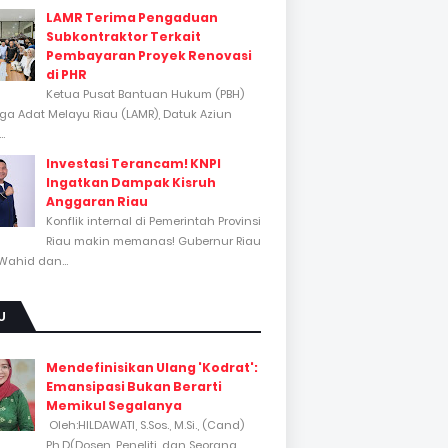
LAMR Terima Pengaduan
Subkontraktor Terkait
Pembayaran Proyek Renovasi
di PHR
Ketua Pusat Bantuan Hukum (PBH)
a Adat Melayu Riau (LAMR), Datuk Aziun
..
Investasi Terancam! KNPI
Ingatkan Dampak Kisruh
Anggaran Riau
Konflik internal di Pemerintah Provinsi
Riau makin memanas! Gubernur Riau
Wahid dan...
U
Mendefinisikan Ulang 'Kodrat':
Emansipasi Bukan Berarti
Memikul Segalanya
Oleh:HILDAWATI, S.Sos., M.Si., (Cand)
Ph.D(Dosen, Peneliti, dan Seorang