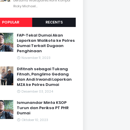
bersama Wakapolres Rohil Kompol
Ricky Michael...
POPULAR
RECENTS
FAP-Tekal Dumai Akan
Laporkan Walikota ke Polres
Dumai Terkait Dugaan
Penghinaan
November 11, 2023
Difitnah sebagai Tukang
Fitnah, Panglimo Gedang
dan Andi Irwandi Laporkan
MZA ke Polres Dumai
Desember 03, 2024
Ismunandar Minta KSOP
Turun dan Periksa PT PHR
Dumai
Oktober 10, 2023