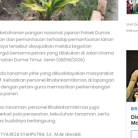
Unit D
menunj
etahanan pangan nasional, jajaran Polsek Dumai
gan dan pemantauan terhadap pemanfaatan lahan
aya tersebut diwujudkan melalui kegiatan
izi bersama petani yang dilakukan di Jalan Utama
matan Dumai Timur, Senin (08/06/2026).
ada tanaman jahe yang dibudidayakan masyarakat
f. Kehadiran personel Bhabinkamtibmas di lapangan
asi dengan petani guna memastikan perkembangan
a panen.
si tanaman, personel Bhabinkamtibmas juga
terkait pola perawatan, kebutuhan tanaman, serta
es budidaya berlangsung.
YA REZA SYAHPUTRA, S.E., M.Ak diwakili