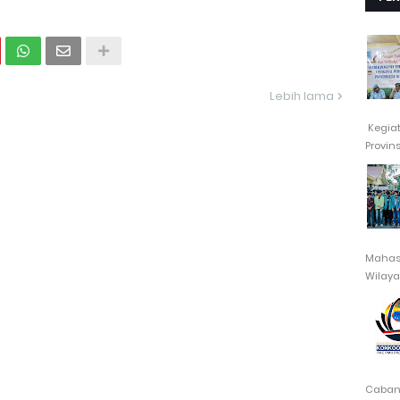
Lebih lama
Kegia
Provin
Mahasi
Wilayah
Cabang