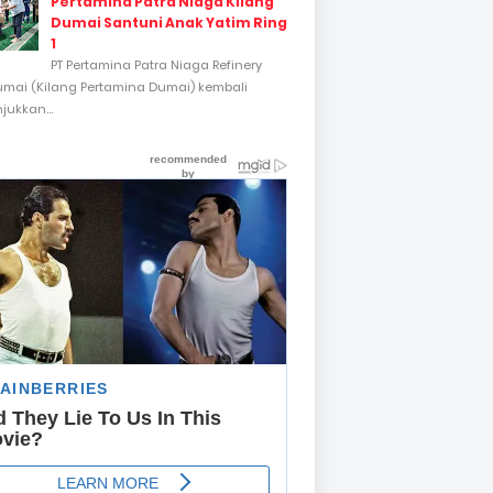
Pertamina Patra Niaga Kilang
Dumai Santuni Anak Yatim Ring
1
PT Pertamina Patra Niaga Refinery
umai (Kilang Pertamina Dumai) kembali
ukkan...