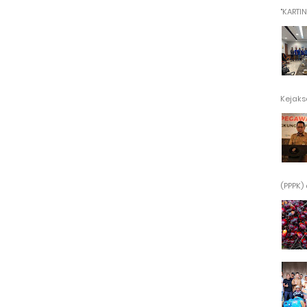
"KARTINI"
Kejaksa
(PPPK) 