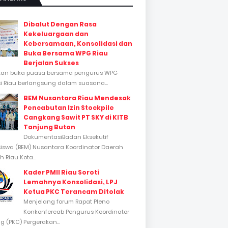
Dibalut Dengan Rasa
Kekeluargaan dan
Kebersamaan, Konsolidasi dan
Buka Bersama WPG Riau
Berjalan Sukses
tan buka puasa bersama pengurus WPG
si Riau berlangsung dalam suasana...
BEM Nusantara Riau Mendesak
Pencabutan Izin Stockpile
Cangkang Sawit PT SKY di KITB
Tanjung Buton
DokumentasiBadan Eksekutif
swa (BEM) Nusantara Koordinator Daerah
 Riau Kota...
Kader PMII Riau Soroti
Lemahnya Konsolidasi, LPJ
Ketua PKC Terancam Ditolak
Menjelang forum Rapat Pleno
Konkonfercab Pengurus Koordinator
 (PKC) Pergerakan...