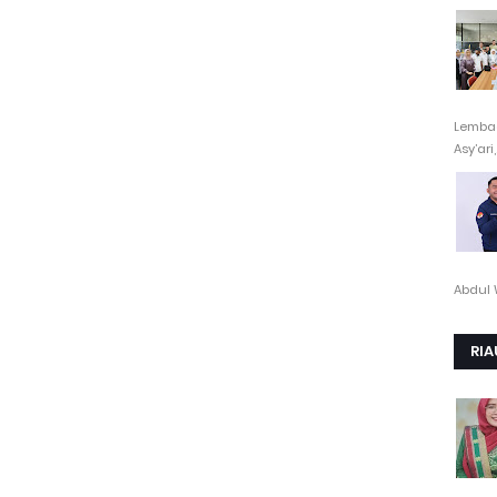
Lembag
Asy’ari,.
Abdul 
RIA