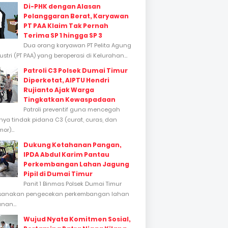
Di-PHK dengan Alasan
Pelanggaran Berat, Karyawan
PT PAA Klaim Tak Pernah
Terima SP 1 hingga SP 3
Dua orang karyawan PT Pelita Agung
stri (PT PAA) yang beroperasi di Kelurahan...
Patroli C3 Polsek Dumai Timur
Diperketat, AIPTU Hendri
Rujianto Ajak Warga
Tingkatkan Kewaspadaan
Patroli preventif guna mencegah
inya tindak pidana C3 (curat, curas, dan
or)...
Dukung Ketahanan Pangan,
IPDA Abdul Karim Pantau
Perkembangan Lahan Jagung
Pipil di Dumai Timur
Panit 1 Binmas Polsek Dumai Timur
sanakan pengecekan perkembangan lahan
nan...
Wujud Nyata Komitmen Sosial,