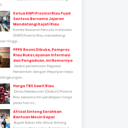
...
Ketua KNPI Provinsi Riau Fuad
Santoso Bersama Jajaran
Mendatangi Kejati Riau
Komite Nasional Pemuda Indonesia
(KNPI) Provinsi Riau mendatangi
an Tinggi...
PPPK Resmi Dibuka, Pemprov
Riau Buka Layanan Informasi
dan Pengaduan, Ini Nomornya
Seleksi penerimaan Pegawai
Pemerintah dengan Perjanjian Kerja
dilingkungan...
Harga TBS Sawit Riau
Dinas Perkebunan (Disbun) Provinsi
Riau bersama tim penetapan harga
pada hari ini,...
Afrizal Sintong Serahkan
Bantuan Mesin Kapal
Bupati Rokan Hilir Afrizal Sintong