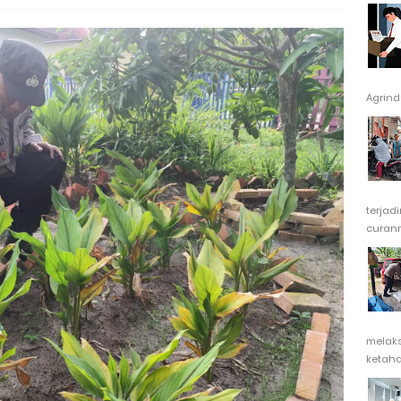
Agrindu
terjad
curanm
melak
ketaha