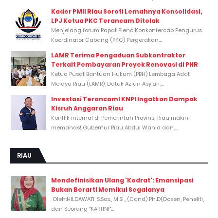
Kader PMII Riau Soroti Lemahnya Konsolidasi,
LPJ Ketua PKC Terancam Ditolak
Menjelang forum Rapat Pleno Konkonfercab Pengurus
Koordinator Cabang (PKC) Pergerakan...
LAMR Terima Pengaduan Subkontraktor
Terkait Pembayaran Proyek Renovasi di PHR
Ketua Pusat Bantuan Hukum (PBH) Lembaga Adat
Melayu Riau (LAMR), Datuk Aziun Asy’ari,...
Investasi Terancam! KNPI Ingatkan Dampak
Kisruh Anggaran Riau
Konflik internal di Pemerintah Provinsi Riau makin
memanas! Gubernur Riau Abdul Wahid dan...
RIAU
Mendefinisikan Ulang 'Kodrat': Emansipasi
Bukan Berarti Memikul Segalanya
Oleh:HILDAWATI, S.Sos., M.Si., (Cand) Ph.D(Dosen, Peneliti,
dan Seorang "KARTINI"...