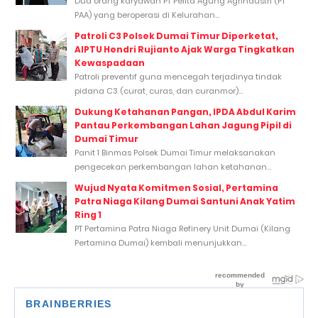
Dua orang karyawan PT Pelita Agung Agrindustri (PT
PAA) yang beroperasi di Kelurahan...
Patroli C3 Polsek Dumai Timur Diperketat,
AIPTU Hendri Rujianto Ajak Warga Tingkatkan
Kewaspadaan
Patroli preventif guna mencegah terjadinya tindak
pidana C3 (curat, curas, dan curanmor)...
Dukung Ketahanan Pangan, IPDA Abdul Karim
Pantau Perkembangan Lahan Jagung Pipil di
Dumai Timur
Panit 1 Binmas Polsek Dumai Timur melaksanakan
pengecekan perkembangan lahan ketahanan...
Wujud Nyata Komitmen Sosial, Pertamina
Patra Niaga Kilang Dumai Santuni Anak Yatim
Ring 1
PT Pertamina Patra Niaga Refinery Unit Dumai (Kilang
Pertamina Dumai) kembali menunjukkan...