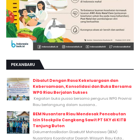
PEKANBARU
Dibalut Dengan Rasa Kekeluargaan dan
Kebersamaan, Konsolidasi dan Buka Bersama
WPG Riau Berjalan Sukses
Kegiatan buka puasa bersama pengurus WPG Provinsi
Riau berlangsung dalam suasana...
BEM Nusantara Riau Mendesak Pencabutan
Izin Stockpile Cangkang Sawit PT SKY di KITB
Tanjung Buton
DokumentasiBadan Eksekutif Mahasiswa (BEM)
Nusantara Koordinator Daerah Wilayah Riau Kota...