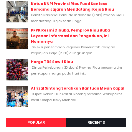
Ketua KNPI Provinsi Riau Fuad Santoso
Bersama Jajaran Mendatangi Kejati Riau
Komite Nasional Pemuda Indonesia (KNPI) Provinsi Riau
mendatangi Kejaksaan Tinggi...
PPPK Resmi Dibuka, Pemprov Riau Buka
Layanan Informasi dan Pengaduan, Ini
Nomornya
Seleksi penerimaan Pegawai Pemerintah dengan
Perjanjian Kerja (PPPK) dilingkungan...
Harga TBS Sawit Riau
Dinas Perkebunan (Disbun) Provinsi Riau bersama tim
penetapan harga pada hari ini,...
Afrizal Sintong Serahkan Bantuan Mesin Kapal
Bupati Rokan Hilir Afrizal Sintong bersama Wakapolres
Rohil Kompol Ricky Michael...
POPULAR
RECENTS