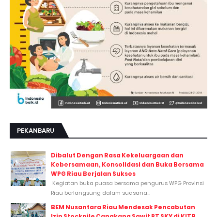
PEKANBARU
Dibalut Dengan Rasa Kekeluargaan dan
Kebersamaan, Konsolidasi dan Buka Bersama
WPG Riau Berjalan Sukses
Kegiatan buka puasa bersama pengurus WPG Provinsi
Riau berlangsung dalam suasana...
BEM Nusantara Riau Mendesak Pencabutan
Izin Stockpile Cangkang Sawit PT SKY di KITB