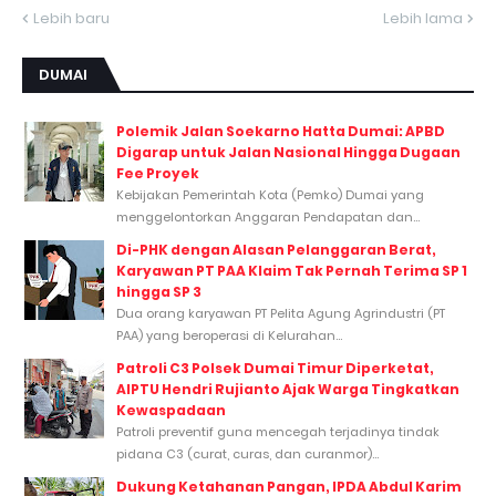
Lebih baru
Lebih lama
DUMAI
Polemik Jalan Soekarno Hatta Dumai: APBD
Digarap untuk Jalan Nasional Hingga Dugaan
Fee Proyek
Kebijakan Pemerintah Kota (Pemko) Dumai yang
menggelontorkan Anggaran Pendapatan dan...
Di-PHK dengan Alasan Pelanggaran Berat,
Karyawan PT PAA Klaim Tak Pernah Terima SP 1
hingga SP 3
Dua orang karyawan PT Pelita Agung Agrindustri (PT
PAA) yang beroperasi di Kelurahan...
Patroli C3 Polsek Dumai Timur Diperketat,
AIPTU Hendri Rujianto Ajak Warga Tingkatkan
Kewaspadaan
Patroli preventif guna mencegah terjadinya tindak
pidana C3 (curat, curas, dan curanmor)...
Dukung Ketahanan Pangan, IPDA Abdul Karim