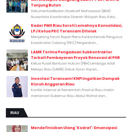
Tanjung Buton
DokumentasiBadan Eksekutif Mahasiswa (BEM)
Nusantara Koordinator Daerah Wilayah Riau Kota...
Kader PMII Riau Soroti Lemahnya Konsolidasi,
LPJ Ketua PKC Terancam Ditolak
Menjelang forum Rapat Pleno Konkonfercab Pengurus
Koordinator Cabang (PKC) Pergerakan...
LAMR Terima Pengaduan Subkontraktor
Terkait Pembayaran Proyek Renovasi di PHR
Ketua Pusat Bantuan Hukum (PBH) Lembaga Adat
Melayu Riau (LAMR), Datuk Aziun Asy’ari,...
Investasi Terancam! KNPI Ingatkan Dampak
Kisruh Anggaran Riau
Konflik internal di Pemerintah Provinsi Riau makin
memanas! Gubernur Riau Abdul Wahid dan...
RIAU
Mendefinisikan Ulang 'Kodrat': Emansipasi