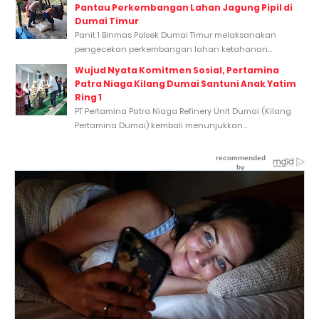
Pantau Perkembangan Lahan Jagung Pipil di
Dumai Timur
Panit 1 Binmas Polsek Dumai Timur melaksanakan
pengecekan perkembangan lahan ketahanan...
Wujud Nyata Komitmen Sosial, Pertamina
Patra Niaga Kilang Dumai Santuni Anak Yatim
Ring 1
PT Pertamina Patra Niaga Refinery Unit Dumai (Kilang
Pertamina Dumai) kembali menunjukkan...