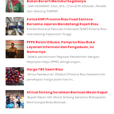
Bukan Berarti Memikul Segalanya
Oleh:HILDAWATI, S.Sos., M.Si., (Cand) Ph.D(Dosen, Peneliti,
dan Seorang "KARTINI"...
Ketua KNPI Provinsi Riau Fuad Santoso
Bersama Jajaran Mendatangi Kejati Riau
Komite Nasional Pemuda Indonesia (KNPI) Provinsi Riau
mendatangi Kejaksaan Tinggi...
PPPK Resmi Dibuka, Pemprov Riau Buka
Layanan Informasi dan Pengaduan, Ini
Nomornya
Seleksi penerimaan Pegawai Pemerintah dengan
Perjanjian Kerja (PPPK) dilingkungan...
Harga TBS Sawit Riau
Dinas Perkebunan (Disbun) Provinsi Riau bersama tim
penetapan harga pada hari ini,...
Afrizal Sintong Serahkan Bantuan Mesin Kapal
Bupati Rokan Hilir Afrizal Sintong bersama Wakapolres
Rohil Kompol Ricky Michael...