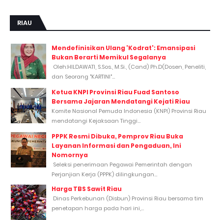
RIAU
Mendefinisikan Ulang 'Kodrat': Emansipasi
Bukan Berarti Memikul Segalanya
Oleh:HILDAWATI, S.Sos., M.Si., (Cand) Ph.D(Dosen, Peneliti,
dan Seorang "KARTINI"...
Ketua KNPI Provinsi Riau Fuad Santoso
Bersama Jajaran Mendatangi Kejati Riau
Komite Nasional Pemuda Indonesia (KNPI) Provinsi Riau
mendatangi Kejaksaan Tinggi...
PPPK Resmi Dibuka, Pemprov Riau Buka
Layanan Informasi dan Pengaduan, Ini
Nomornya
Seleksi penerimaan Pegawai Pemerintah dengan
Perjanjian Kerja (PPPK) dilingkungan...
Harga TBS Sawit Riau
Dinas Perkebunan (Disbun) Provinsi Riau bersama tim
penetapan harga pada hari ini,...