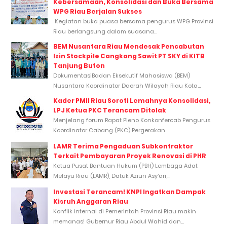
Kebersamaan, Konsolidasi dan Buka Bersama
WPG Riau Berjalan Sukses
Kegiatan buka puasa bersama pengurus WPG Provinsi
Riau berlangsung dalam suasana...
BEM Nusantara Riau Mendesak Pencabutan
Izin Stockpile Cangkang Sawit PT SKY di KITB
Tanjung Buton
DokumentasiBadan Eksekutif Mahasiswa (BEM)
Nusantara Koordinator Daerah Wilayah Riau Kota...
Kader PMII Riau Soroti Lemahnya Konsolidasi,
LPJ Ketua PKC Terancam Ditolak
Menjelang forum Rapat Pleno Konkonfercab Pengurus
Koordinator Cabang (PKC) Pergerakan...
LAMR Terima Pengaduan Subkontraktor
Terkait Pembayaran Proyek Renovasi di PHR
Ketua Pusat Bantuan Hukum (PBH) Lembaga Adat
Melayu Riau (LAMR), Datuk Aziun Asy’ari,...
Investasi Terancam! KNPI Ingatkan Dampak
Kisruh Anggaran Riau
Konflik internal di Pemerintah Provinsi Riau makin
memanas! Gubernur Riau Abdul Wahid dan...