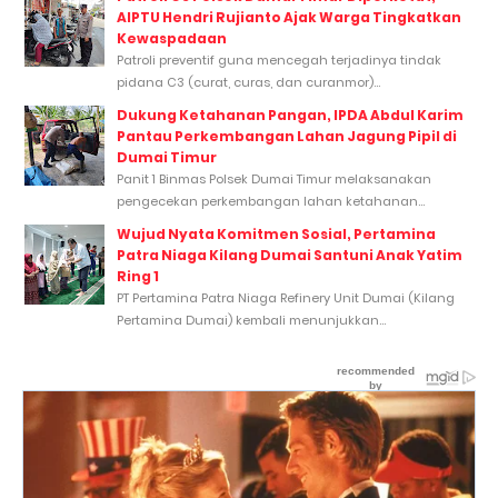
AIPTU Hendri Rujianto Ajak Warga Tingkatkan
Kewaspadaan
Patroli preventif guna mencegah terjadinya tindak
pidana C3 (curat, curas, dan curanmor)...
Dukung Ketahanan Pangan, IPDA Abdul Karim
Pantau Perkembangan Lahan Jagung Pipil di
Dumai Timur
Panit 1 Binmas Polsek Dumai Timur melaksanakan
pengecekan perkembangan lahan ketahanan...
Wujud Nyata Komitmen Sosial, Pertamina
Patra Niaga Kilang Dumai Santuni Anak Yatim
Ring 1
PT Pertamina Patra Niaga Refinery Unit Dumai (Kilang
Pertamina Dumai) kembali menunjukkan...