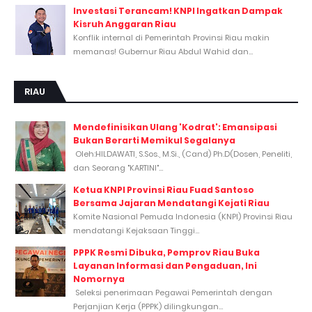
Investasi Terancam! KNPI Ingatkan Dampak
Kisruh Anggaran Riau
Konflik internal di Pemerintah Provinsi Riau makin
memanas! Gubernur Riau Abdul Wahid dan...
RIAU
Mendefinisikan Ulang 'Kodrat': Emansipasi
Bukan Berarti Memikul Segalanya
Oleh:HILDAWATI, S.Sos., M.Si., (Cand) Ph.D(Dosen, Peneliti,
dan Seorang "KARTINI"...
Ketua KNPI Provinsi Riau Fuad Santoso
Bersama Jajaran Mendatangi Kejati Riau
Komite Nasional Pemuda Indonesia (KNPI) Provinsi Riau
mendatangi Kejaksaan Tinggi...
PPPK Resmi Dibuka, Pemprov Riau Buka
Layanan Informasi dan Pengaduan, Ini
Nomornya
Seleksi penerimaan Pegawai Pemerintah dengan
Perjanjian Kerja (PPPK) dilingkungan...