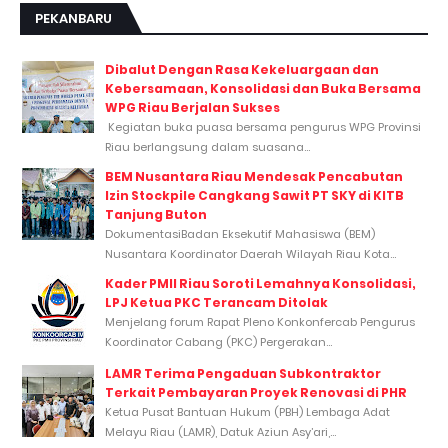
PEKANBARU
Dibalut Dengan Rasa Kekeluargaan dan
Kebersamaan, Konsolidasi dan Buka Bersama
WPG Riau Berjalan Sukses
Kegiatan buka puasa bersama pengurus WPG Provinsi
Riau berlangsung dalam suasana...
BEM Nusantara Riau Mendesak Pencabutan
Izin Stockpile Cangkang Sawit PT SKY di KITB
Tanjung Buton
DokumentasiBadan Eksekutif Mahasiswa (BEM)
Nusantara Koordinator Daerah Wilayah Riau Kota...
Kader PMII Riau Soroti Lemahnya Konsolidasi,
LPJ Ketua PKC Terancam Ditolak
Menjelang forum Rapat Pleno Konkonfercab Pengurus
Koordinator Cabang (PKC) Pergerakan...
LAMR Terima Pengaduan Subkontraktor
Terkait Pembayaran Proyek Renovasi di PHR
Ketua Pusat Bantuan Hukum (PBH) Lembaga Adat
Melayu Riau (LAMR), Datuk Aziun Asy’ari,...