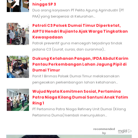
hingga SP 3
Dua orang karyawan PT Pelita Agung Agrindustri (PT
PAA) yang beroperasi di Kelurahan...
Patroli C3 Polsek Dumai Timur Diperketat,
AIPTU Hendri Rujianto Ajak Warga Tingkatkan
Kewaspadaan
Patroli preventif guna mencegah terjadinya tindak
pidana C3 (curat, curas, dan curanmor)...
Dukung Ketahanan Pangan, IPDA Abdul Karim
Pantau Perkembangan Lahan Jagung Pipil di
Dumai Timur
Panit 1 Binmas Polsek Dumai Timur melaksanakan
pengecekan perkembangan lahan ketahanan...
Wujud Nyata Komitmen Sosial, Pertamina
Patra Niaga Kilang Dumai Santuni Anak Yatim
Ring 1
PT Pertamina Patra Niaga Refinery Unit Dumai (Kilang
Pertamina Dumai) kembali menunjukkan...