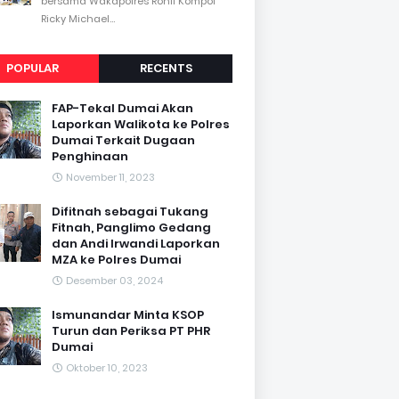
bersama Wakapolres Rohil Kompol
Ricky Michael...
POPULAR
RECENTS
FAP-Tekal Dumai Akan
Laporkan Walikota ke Polres
Dumai Terkait Dugaan
Penghinaan
November 11, 2023
Difitnah sebagai Tukang
Fitnah, Panglimo Gedang
dan Andi Irwandi Laporkan
MZA ke Polres Dumai
Desember 03, 2024
Ismunandar Minta KSOP
Turun dan Periksa PT PHR
Dumai
Oktober 10, 2023