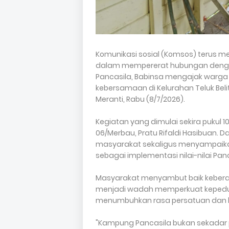
Komunikasi sosial (Komsos) terus m
dalam mempererat hubungan dengan
Pancasila, Babinsa mengajak warga u
kebersamaan di Kelurahan Teluk Be
Meranti, Rabu (8/7/2026).
Kegiatan yang dimulai sekira pukul 1
06/Merbau, Pratu Rifaldi Hasibuan. 
masyarakat sekaligus menyampaik
sebagai implementasi nilai-nilai Pan
Masyarakat menyambut baik kebera
menjadi wadah memperkuat kepedulia
menumbuhkan rasa persatuan dan ke
"Kampung Pancasila bukan sekadar 