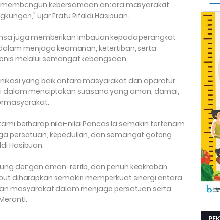
an membangun kebersamaan antara masyarakat
gkungan," ujar Pratu Rifaldi Hasibuan.
binsa juga memberikan imbauan kepada perangkat
 dalam menjaga keamanan, ketertiban, serta
onis melalui semangat kebangsaan.
unikasi yang baik antara masyarakat dan aparatur
nci dalam menciptakan suasana yang aman, damai,
bermasyarakat.
i, kami berharap nilai-nilai Pancasila semakin tertanam
gga persatuan, kepedulian, dan semangat gotong
ldi Hasibuan.
sung dengan aman, tertib, dan penuh keakraban.
but diharapkan semakin memperkuat sinergi antara
 dan masyarakat dalam menjaga persatuan serta
Meranti.
PE