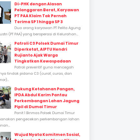
Di-PHK dengan Alasan
Pelanggaran Berat, Karyawan
PT PAA Klaim Tak Pernah
Terima SP 1 hingga SP 3
Dua orang karyawan PT Pelita Agung
stri (PT PAA) yang beroperasi di Kelurahan...
Patroli C3 Polsek Dumai Timur
Diperketat, AIPTU Hendri
Rujianto Ajak Warga
Tingkatkan Kewaspadaan
Patroli preventif guna mencegah
inya tindak pidana C3 (curat, curas, dan
or)...
Dukung Ketahanan Pangan,
IPDA Abdul Karim Pantau
Perkembangan Lahan Jagung
Pipil di Dumai Timur
Panit 1 Binmas Polsek Dumai Timur
sanakan pengecekan perkembangan lahan
nan...
Wujud Nyata Komitmen Sosial,