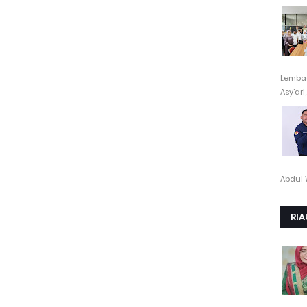
Lembag
Asy’ari,.
Abdul 
RIA