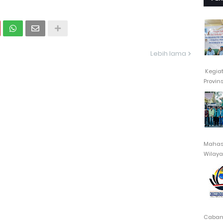
Lebih lama
Kegia
Provin
Mahasi
Wilayah
Cabang