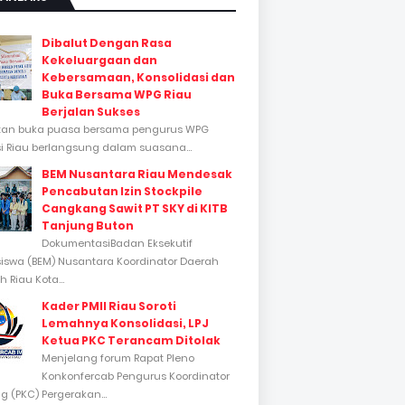
Dibalut Dengan Rasa
Kekeluargaan dan
Kebersamaan, Konsolidasi dan
Buka Bersama WPG Riau
Berjalan Sukses
tan buka puasa bersama pengurus WPG
si Riau berlangsung dalam suasana...
BEM Nusantara Riau Mendesak
Pencabutan Izin Stockpile
Cangkang Sawit PT SKY di KITB
Tanjung Buton
DokumentasiBadan Eksekutif
swa (BEM) Nusantara Koordinator Daerah
 Riau Kota...
Kader PMII Riau Soroti
Lemahnya Konsolidasi, LPJ
Ketua PKC Terancam Ditolak
Menjelang forum Rapat Pleno
Konkonfercab Pengurus Koordinator
 (PKC) Pergerakan...