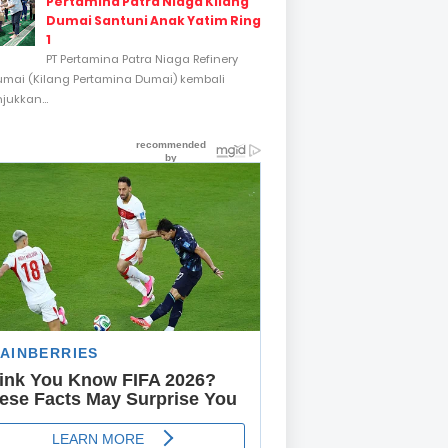
Pertamina Patra Niaga Kilang
Dumai Santuni Anak Yatim Ring
1
PT Pertamina Patra Niaga Refinery
umai (Kilang Pertamina Dumai) kembali
ukkan...