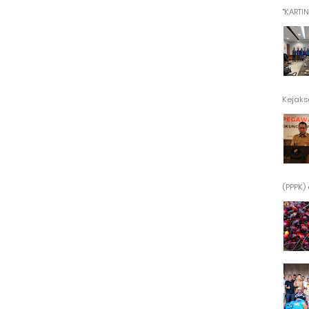
"KARTINI"
Kejaksa
(PPPK) 