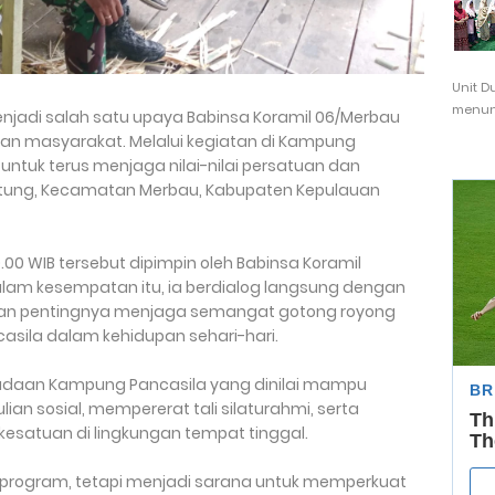
Unit D
menunj
enjadi salah satu upaya Babinsa Koramil 06/Merbau
 masyarakat. Melalui kegiatan di Kampung
ntuk terus menjaga nilai-nilai persatuan dan
litung, Kecamatan Merbau, Kabupaten Kepulauan
0.00 WIB tersebut dipimpin oleh Babinsa Koramil
Dalam kesempatan itu, ia berdialog langsung dengan
an pentingnya menjaga semangat gotong royong
casila dalam kehidupan sehari-hari.
daan Kampung Pancasila yang dinilai mampu
n sosial, mempererat tali silaturahmi, serta
satuan di lingkungan tempat tinggal.
program, tetapi menjadi sarana untuk memperkuat