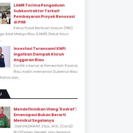
LAMR Terima Pengaduan
Subkontraktor Terkait
Pembayaran Proyek Renovasi
di PHR
Ketua Pusat Bantuan Hukum (PBH)
a Adat Melayu Riau (LAMR), Datuk Aziun
..
Investasi Terancam! KNPI
Ingatkan Dampak Kisruh
Anggaran Riau
Konflik internal di Pemerintah Provinsi
Riau makin memanas! Gubernur Riau
Wahid dan...
U
Mendefinisikan Ulang 'Kodrat':
Emansipasi Bukan Berarti
Memikul Segalanya
Oleh:HILDAWATI, S.Sos., M.Si., (Cand)
Ph.D(Dosen, Peneliti, dan Seorang