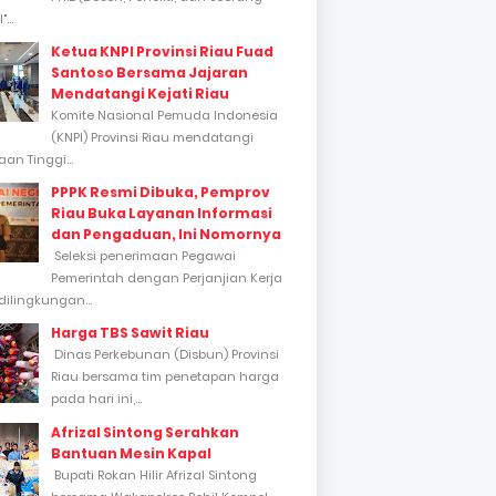
...
Ketua KNPI Provinsi Riau Fuad
Santoso Bersama Jajaran
Mendatangi Kejati Riau
Komite Nasional Pemuda Indonesia
(KNPI) Provinsi Riau mendatangi
an Tinggi...
PPPK Resmi Dibuka, Pemprov
Riau Buka Layanan Informasi
dan Pengaduan, Ini Nomornya
Seleksi penerimaan Pegawai
Pemerintah dengan Perjanjian Kerja
dilingkungan...
Harga TBS Sawit Riau
Dinas Perkebunan (Disbun) Provinsi
Riau bersama tim penetapan harga
pada hari ini,...
Afrizal Sintong Serahkan
Bantuan Mesin Kapal
Bupati Rokan Hilir Afrizal Sintong