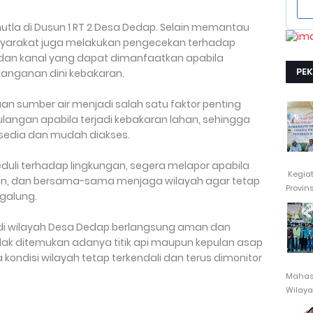
utla di Dusun 1 RT 2 Desa Dedap. Selain memantau
syarakat juga melakukan pengecekan terhadap
dan kanal yang dapat dimanfaatkan apabila
PE
nanganan dini kebakaran.
an sumber air menjadi salah satu faktor penting
ngan apabila terjadi kebakaran lahan, sehingga
ersedia dan mudah diakses.
duli terhadap lingkungan, segera melapor apabila
Kegia
, dan bersama-sama menjaga wilayah agar tetap
Provin
agalung.
i di wilayah Desa Dedap berlangsung aman dan
tidak ditemukan adanya titik api maupun kepulan asap
kondisi wilayah tetap terkendali dan terus dimonitor
Mahasi
Wilayah