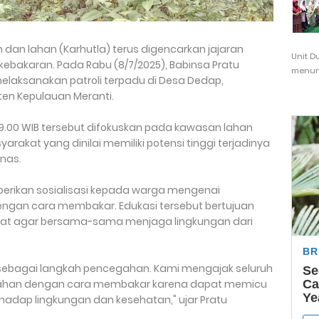
dan lahan (Karhutla) terus digencarkan jajaran
Unit D
kebakaran. Pada Rabu (8/7/2025), Babinsa Pratu
menunj
aksanakan patroli terpadu di Desa Dedap,
ten Kepulauan Meranti.
09.00 WIB tersebut difokuskan pada kawasan lahan
rakat yang dinilai memiliki potensi tinggi terjadinya
nas.
mberikan sosialisasi kepada warga mengenai
ngan cara membakar. Edukasi tersebut bertujuan
at agar bersama-sama menjaga lingkungan dari
tin sebagai langkah pencegahan. Kami mengajak seluruh
lahan dengan cara membakar karena dapat memicu
adap lingkungan dan kesehatan," ujar Pratu