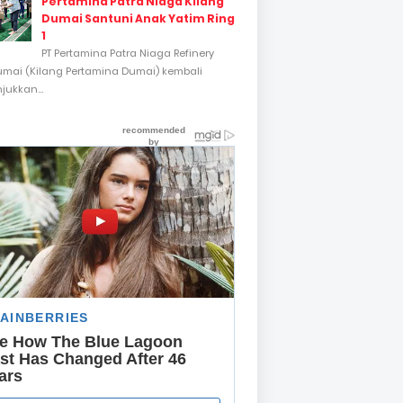
Pertamina Patra Niaga Kilang
Dumai Santuni Anak Yatim Ring
1
PT Pertamina Patra Niaga Refinery
umai (Kilang Pertamina Dumai) kembali
ukkan...