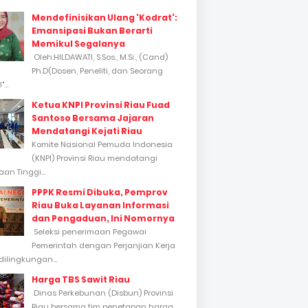
Mendefinisikan Ulang 'Kodrat':
Emansipasi Bukan Berarti
Memikul Segalanya
Oleh:HILDAWATI, S.Sos., M.Si., (Cand)
Ph.D(Dosen, Peneliti, dan Seorang
...
Ketua KNPI Provinsi Riau Fuad
Santoso Bersama Jajaran
Mendatangi Kejati Riau
Komite Nasional Pemuda Indonesia
(KNPI) Provinsi Riau mendatangi
an Tinggi...
PPPK Resmi Dibuka, Pemprov
Riau Buka Layanan Informasi
dan Pengaduan, Ini Nomornya
Seleksi penerimaan Pegawai
Pemerintah dengan Perjanjian Kerja
dilingkungan...
Harga TBS Sawit Riau
Dinas Perkebunan (Disbun) Provinsi
Riau bersama tim penetapan harga