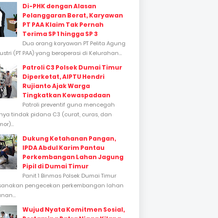
Di-PHK dengan Alasan
Pelanggaran Berat, Karyawan
PT PAA Klaim Tak Pernah
Terima SP 1 hingga SP 3
Dua orang karyawan PT Pelita Agung
stri (PT PAA) yang beroperasi di Kelurahan...
Patroli C3 Polsek Dumai Timur
Diperketat, AIPTU Hendri
Rujianto Ajak Warga
Tingkatkan Kewaspadaan
Patroli preventif guna mencegah
inya tindak pidana C3 (curat, curas, dan
or)...
Dukung Ketahanan Pangan,
IPDA Abdul Karim Pantau
Perkembangan Lahan Jagung
Pipil di Dumai Timur
Panit 1 Binmas Polsek Dumai Timur
sanakan pengecekan perkembangan lahan
nan...
Wujud Nyata Komitmen Sosial,