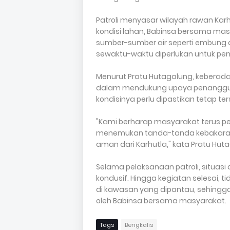
Patroli menyasar wilayah rawan Karh
kondisi lahan, Babinsa bersama ma
sumber-sumber air seperti embung 
sewaktu-waktu diperlukan untuk pe
Menurut Pratu Hutagalung, keberada
dalam mendukung upaya penanggula
kondisinya perlu dipastikan tetap t
"Kami berharap masyarakat terus pe
menemukan tanda-tanda kebakaran
aman dari Karhutla," kata Pratu Hut
Selama pelaksanaan patroli, situas
kondusif. Hingga kegiatan selesai, 
di kawasan yang dipantau, sehingga 
oleh Babinsa bersama masyarakat.
Tags
Bengkalis