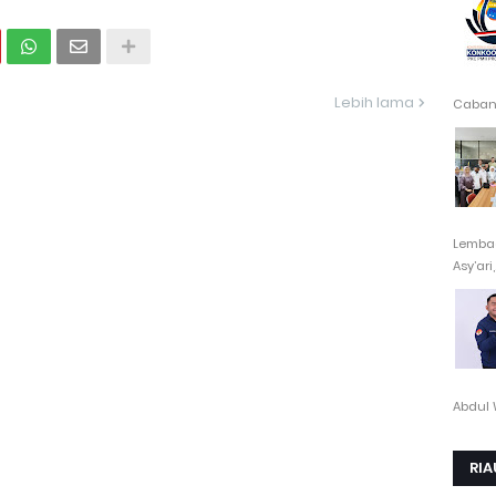
Lebih lama
Cabang
Lembag
Asy’ari,.
Abdul 
RIA