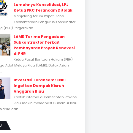
Lemahnya Konsolidasi, LPJ
Ketua PKC Terancam Ditolak
Menjelang forum Rapat Pleno
Konkonfercab Pengurus Koordinator
 (PKC) Pergerakan...
LAMR Terima Pengaduan
Subkontraktor Terkait
Pembayaran Proyek Renovasi
di PHR
Ketua Pusat Bantuan Hukum (PBH)
a Adat Melayu Riau (LAMR), Datuk Aziun
..
Investasi Terancam! KNPI
Ingatkan Dampak Kisruh
Anggaran Riau
Konflik internal di Pemerintah Provinsi
Riau makin memanas! Gubernur Riau
Wahid dan...
U