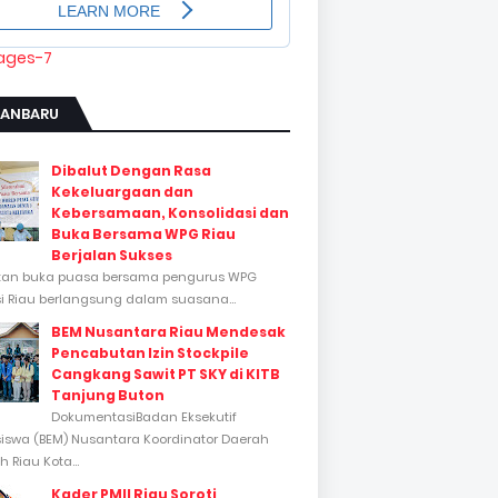
KANBARU
Dibalut Dengan Rasa
Kekeluargaan dan
Kebersamaan, Konsolidasi dan
Buka Bersama WPG Riau
Berjalan Sukses
tan buka puasa bersama pengurus WPG
si Riau berlangsung dalam suasana...
BEM Nusantara Riau Mendesak
Pencabutan Izin Stockpile
Cangkang Sawit PT SKY di KITB
Tanjung Buton
DokumentasiBadan Eksekutif
swa (BEM) Nusantara Koordinator Daerah
 Riau Kota...
Kader PMII Riau Soroti