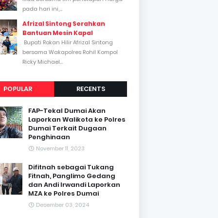
pada hari ini,...
Afrizal Sintong Serahkan
Bantuan Mesin Kapal
Bupati Rokan Hilir Afrizal Sintong
bersama Wakapolres Rohil Kompol
Ricky Michael...
POPULAR
RECENTS
FAP-Tekal Dumai Akan
Laporkan Walikota ke Polres
Dumai Terkait Dugaan
Penghinaan
November 11, 2023
Difitnah sebagai Tukang
Fitnah, Panglimo Gedang
dan Andi Irwandi Laporkan
MZA ke Polres Dumai
Desember 03, 2024