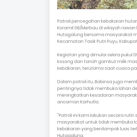
Patroli pencegahan kebakaran hutan 
Koramil 06/Merbau di wilayah rawan 
Hutagalung bersama masyarakat mel
Kecamatan Tasik Putri Puyu, Kabupa
Kegiatan yang dimulai sekira pukul 
kosong dan tanah gambut milik masya
kebakaran, terutama saat cuaca pa
Dalam patroli itu, Babinsa juga me
pentingnya tidak membuka lahan de
meningkatkan kesadaran masyarak
ancaman Karhutla.
"Patroli ini kami lakukan secara ru
masyarakat untuk tidak membuka 
kebakaran yang berdampak luas terh
Hutagalung.