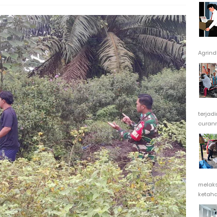
Agrindu
terjad
curanm
melak
ketaha