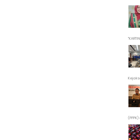
"KARTINI"
Kejaksa
(PPPK) 