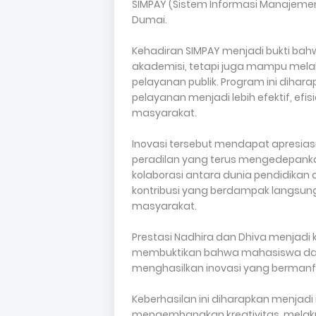
SIMPAY (Sistem Informasi Manajemen
Dumai.
Kehadiran SIMPAY menjadi bukti ba
akademisi, tetapi juga mampu melahi
pelayanan publik. Program ini diha
pelayanan menjadi lebih efektif, efi
masyarakat.
Inovasi tersebut mendapat apresia
peradilan yang terus mengedepankan
kolaborasi antara dunia pendidika
kontribusi yang berdampak langsun
masyarakat.
Prestasi Nadhira dan Dhiva menjadi
membuktikan bahwa mahasiswa dae
menghasilkan inovasi yang berman
Keberhasilan ini diharapkan menjadi
mengembangkan kreativitas, melakuk