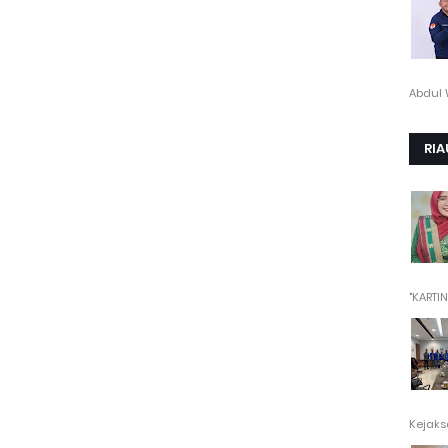
Abdul 
RIA
"KARTINI"
Kejaksa