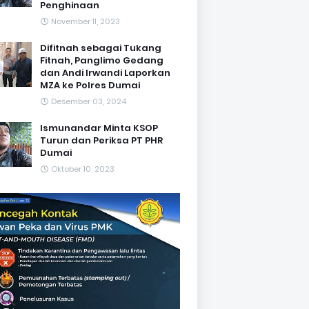
Penghinaan
November 11, 2023
Difitnah sebagai Tukang
Fitnah, Panglimo Gedang
dan Andi Irwandi Laporkan
MZA ke Polres Dumai
Desember 03, 2024
Ismunandar Minta KSOP
Turun dan Periksa PT PHR
Dumai
Oktober 10, 2023