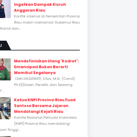
Ingatkan Dampak Kisruh
Anggaran Riau
Konflik internal di Pemerintah Provinsi
Riau makin memanas! Gubernur Riau
Wahid dan...
U
Mendefinisikan Ulang 'Kodrat':
Emansipasi Bukan Berarti
Memikul Segalanya
Oleh:HILDAWATI, S.Sos., M.Si., (Cand)
Ph.D(Dosen, Peneliti, dan Seorang
...
Ketua KNPI Provinsi Riau Fuad
Santoso Bersama Jajaran
Mendatangi Kejati Riau
Komite Nasional Pemuda Indonesia
(KNPI) Provinsi Riau mendatangi
an Tinggi...