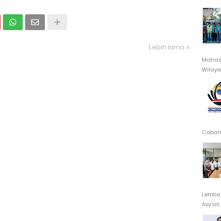
Lebih lama
Mahasi
Wilayah
Cabang
Lembag
Asy’ari,.