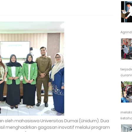
Agrindu
terjad
curanm
melak
ketaha
an oleh mahasiswa Universitas Dumai (Unidum). Dua
asil menghadirkan gagasan inovatif melalui program