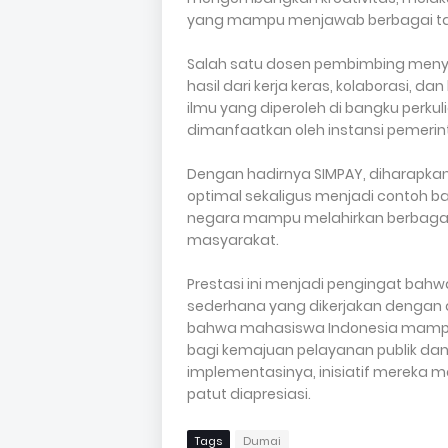
yang mampu menjawab berbagai tanta
Salah satu dosen pembimbing men
hasil dari kerja keras, kolaborasi
ilmu yang diperoleh di bangku perku
dimanfaatkan oleh instansi pemerin
Dengan hadirnya SIMPAY, diharapkan
optimal sekaligus menjadi contoh b
negara mampu melahirkan berbagai
masyarakat.
Prestasi ini menjadi pengingat bahw
sederhana yang dikerjakan dengan d
bahwa mahasiswa Indonesia mampu 
bagi kemajuan pelayanan publik dan
implementasinya, inisiatif mereka 
patut diapresiasi.
Tags
Dumai