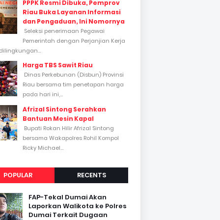
PPPK Resmi Dibuka, Pemprov
Riau Buka Layanan Informasi
dan Pengaduan, Ini Nomornya
Seleksi penerimaan Pegawai
Pemerintah dengan Perjanjian Kerja
dilingkungan...
Harga TBS Sawit Riau
Dinas Perkebunan (Disbun) Provinsi
Riau bersama tim penetapan harga
pada hari ini,...
Afrizal Sintong Serahkan
Bantuan Mesin Kapal
Bupati Rokan Hilir Afrizal Sintong
bersama Wakapolres Rohil Kompol
Ricky Michael...
POPULAR
RECENTS
FAP-Tekal Dumai Akan
Laporkan Walikota ke Polres
Dumai Terkait Dugaan