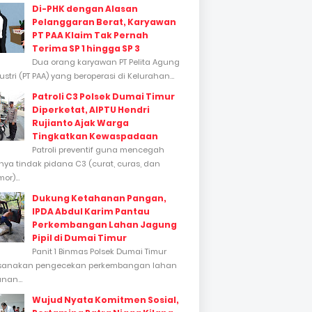
Di-PHK dengan Alasan
Pelanggaran Berat, Karyawan
PT PAA Klaim Tak Pernah
Terima SP 1 hingga SP 3
Dua orang karyawan PT Pelita Agung
stri (PT PAA) yang beroperasi di Kelurahan...
Patroli C3 Polsek Dumai Timur
Diperketat, AIPTU Hendri
Rujianto Ajak Warga
Tingkatkan Kewaspadaan
Patroli preventif guna mencegah
inya tindak pidana C3 (curat, curas, dan
or)...
Dukung Ketahanan Pangan,
IPDA Abdul Karim Pantau
Perkembangan Lahan Jagung
Pipil di Dumai Timur
Panit 1 Binmas Polsek Dumai Timur
sanakan pengecekan perkembangan lahan
nan...
Wujud Nyata Komitmen Sosial,