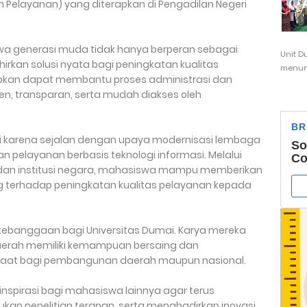
 Pelayanan) yang diterapkan di Pengadilan Negeri
hwa generasi muda tidak hanya berperan sebagai
Unit D
rkan solusi nyata bagi peningkatan kualitas
menunj
rapkan dapat membantu proses administrasi dan
sien, transparan, serta mudah diakses oleh
si karena sejalan dengan upaya modernisasi lembaga
 pelayanan berbasis teknologi informasi. Melalui
n dan institusi negara, mahasiswa mampu memberikan
g terhadap peningkatan kualitas pelayanan kepada
 kebanggaan bagi Universitas Dumai. Karya mereka
rah memiliki kemampuan bersaing dan
faat bagi pembangunan daerah maupun nasional.
 inspirasi bagi mahasiswa lainnya agar terus
an penelitian terapan, serta menghadirkan inovasi