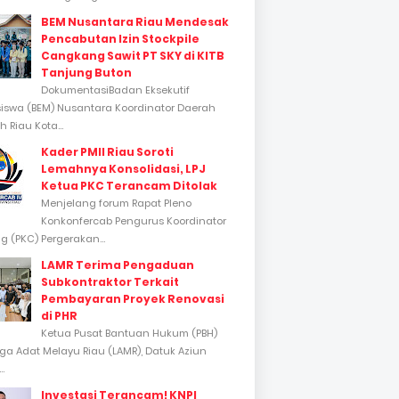
BEM Nusantara Riau Mendesak
Pencabutan Izin Stockpile
Cangkang Sawit PT SKY di KITB
Tanjung Buton
DokumentasiBadan Eksekutif
swa (BEM) Nusantara Koordinator Daerah
 Riau Kota...
Kader PMII Riau Soroti
Lemahnya Konsolidasi, LPJ
Ketua PKC Terancam Ditolak
Menjelang forum Rapat Pleno
Konkonfercab Pengurus Koordinator
 (PKC) Pergerakan...
LAMR Terima Pengaduan
Subkontraktor Terkait
Pembayaran Proyek Renovasi
di PHR
Ketua Pusat Bantuan Hukum (PBH)
a Adat Melayu Riau (LAMR), Datuk Aziun
..
Investasi Terancam! KNPI