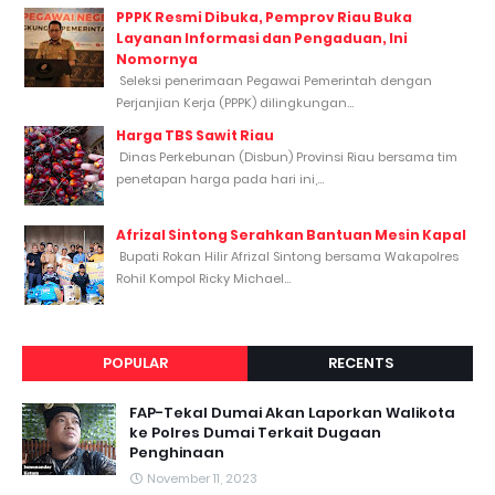
PPPK Resmi Dibuka, Pemprov Riau Buka
Layanan Informasi dan Pengaduan, Ini
Nomornya
Seleksi penerimaan Pegawai Pemerintah dengan
Perjanjian Kerja (PPPK) dilingkungan...
Harga TBS Sawit Riau
Dinas Perkebunan (Disbun) Provinsi Riau bersama tim
penetapan harga pada hari ini,...
Afrizal Sintong Serahkan Bantuan Mesin Kapal
Bupati Rokan Hilir Afrizal Sintong bersama Wakapolres
Rohil Kompol Ricky Michael...
POPULAR
RECENTS
FAP-Tekal Dumai Akan Laporkan Walikota
ke Polres Dumai Terkait Dugaan
Penghinaan
November 11, 2023