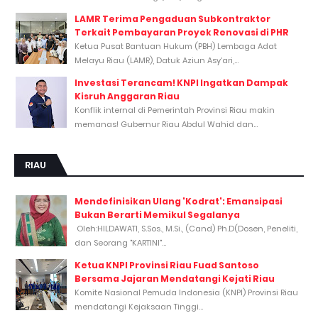
LAMR Terima Pengaduan Subkontraktor
Terkait Pembayaran Proyek Renovasi di PHR
Ketua Pusat Bantuan Hukum (PBH) Lembaga Adat
Melayu Riau (LAMR), Datuk Aziun Asy’ari,...
Investasi Terancam! KNPI Ingatkan Dampak
Kisruh Anggaran Riau
Konflik internal di Pemerintah Provinsi Riau makin
memanas! Gubernur Riau Abdul Wahid dan...
RIAU
Mendefinisikan Ulang 'Kodrat': Emansipasi
Bukan Berarti Memikul Segalanya
Oleh:HILDAWATI, S.Sos., M.Si., (Cand) Ph.D(Dosen, Peneliti,
dan Seorang "KARTINI"...
Ketua KNPI Provinsi Riau Fuad Santoso
Bersama Jajaran Mendatangi Kejati Riau
Komite Nasional Pemuda Indonesia (KNPI) Provinsi Riau
mendatangi Kejaksaan Tinggi...