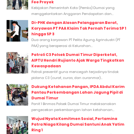
Fee Proyek
Kebijakan Pemerintah Kota (Pemko) Dumai yang
menggelontorkan Anggaran Pendapatan dan...
Di-PHK dengan Alasan Pelanggaran Berat,
Karyawan PT PAA Klaim Tak Pernah Terima SP 1
hingga SP 3
Dua orang karyawan PT Pelita Agung Agrindustri (PT
PAA) yang beroperasi di Kelurahan...
Patroli C3 Polsek Dumai Timur Diperketat,
AIPTU Hendri Rujianto Ajak Warga Tingkatkan
Kewaspadaan
Patroli preventif guna mencegah terjadinya tindak
pidana C3 (curat, curas, dan curanmor)...
Dukung Ketahanan Pangan, IPDA Abdul Karim
Pantau Perkembangan Lahan Jagung Pipil di
Dumai Timur
Panit 1 Binmas Polsek Dumai Timur melaksanakan
pengecekan perkembangan lahan ketahanan...
Wujud Nyata Komitmen Sosial, Pertamina
Patra Niaga Kilang Dumai Santuni Anak Yatim
Ring 1