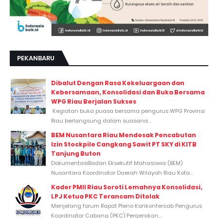
PEKANBARU
Dibalut Dengan Rasa Kekeluargaan dan
Kebersamaan, Konsolidasi dan Buka Bersama
WPG Riau Berjalan Sukses
Kegiatan buka puasa bersama pengurus WPG Provinsi
Riau berlangsung dalam suasana...
BEM Nusantara Riau Mendesak Pencabutan
Izin Stockpile Cangkang Sawit PT SKY di KITB
Tanjung Buton
DokumentasiBadan Eksekutif Mahasiswa (BEM)
Nusantara Koordinator Daerah Wilayah Riau Kota...
Kader PMII Riau Soroti Lemahnya Konsolidasi,
LPJ Ketua PKC Terancam Ditolak
Menjelang forum Rapat Pleno Konkonfercab Pengurus
Koordinator Cabang (PKC) Pergerakan...