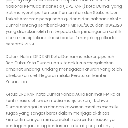
pegang teguh oleh Dewan Pimpinan Daerah Komite
Nasional Pemuda Indonesia ( DPD KNPI ) Kota Dumai, yang
ikut menyoroti pertemuan Pemerintah dan Stakeholder
terkait bersama pengusaha gudang dan pabean sekota
Dumai tentang pemberlakuan PMK 108/2020 dan 109/2020
yang dilakukan oleh tim terpadu dan penanganan konflik
demi menciptakan situasi kondusif menjelang pilkada
serentak 2024
Dalam Hal ini, DPD KNPI Kota Dumai mendukung penuh
Bea Cukai Kota Dumai untuk tegak lurus menjalankan
amanat Undang-undang menegakan aturan yang telah
dikeluarkan oleh Negara melalui Peraturan Menteri
Keuangan.
Ketua DPD KNPI Kota Dumai Nanda Aulia Rahmat ketika di
konfirmasi oleh awak media menjelaskan, " bahwa
Dumai sebagai kota dengan kawasan maritim memiliki
tugas yang sangat berat dalam menjaga aktifitas
kemaritimannya, menjadi salah satu pintu masuknya
perdagangan asing berdasarkan letak geografisnya,