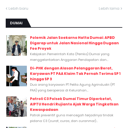
Lebih baru
Lebih lama
DUMAI
Polemik Jalan Soekarno Hatta Dumai: APBD
Digarap untuk Jalan Nasional Hingga Dugaan
Fee Proyek
Kebijakan Pemerintah Kota (Pemko) Dumai yang
menggelontorkan Anggaran Pendapatan dan...
Di-PHK dengan Alasan Pelanggaran Berat,
Karyawan PT PAA Klaim Tak Pernah Terima SP 1
hingga SP 3
Dua orang karyawan PT Pelita Agung Agrindustri (PT
PAA) yang beroperasi di Kelurahan...
Patroli C3 Polsek Dumai Timur Diperketat,
AIPTU Hendri Rujianto Ajak Warga Tingkatkan
Kewaspadaan
Patroli preventif guna mencegah terjadinya tindak
pidana C3 (curat, curas, dan curanmor)...