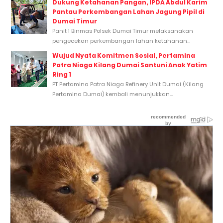
Dukung Ketahanan Pangan, IPDA Abdul Karim
Pantau Perkembangan Lahan Jagung Pipil di
Dumai Timur
Panit 1 Binmas Polsek Dumai Timur melaksanakan
pengecekan perkembangan lahan ketahanan...
Wujud Nyata Komitmen Sosial, Pertamina
Patra Niaga Kilang Dumai Santuni Anak Yatim
Ring 1
PT Pertamina Patra Niaga Refinery Unit Dumai (Kilang
Pertamina Dumai) kembali menunjukkan...