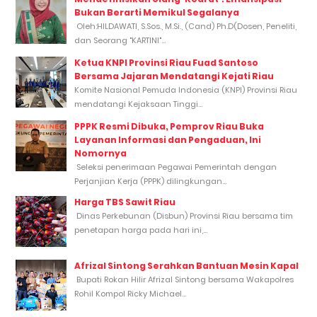
Bukan Berarti Memikul Segalanya
Oleh:HILDAWATI, S.Sos., M.Si., (Cand) Ph.D(Dosen, Peneliti,
dan Seorang "KARTINI"...
Ketua KNPI Provinsi Riau Fuad Santoso
Bersama Jajaran Mendatangi Kejati Riau
Komite Nasional Pemuda Indonesia (KNPI) Provinsi Riau
mendatangi Kejaksaan Tinggi...
PPPK Resmi Dibuka, Pemprov Riau Buka
Layanan Informasi dan Pengaduan, Ini
Nomornya
Seleksi penerimaan Pegawai Pemerintah dengan
Perjanjian Kerja (PPPK) dilingkungan...
Harga TBS Sawit Riau
Dinas Perkebunan (Disbun) Provinsi Riau bersama tim
penetapan harga pada hari ini,...
Afrizal Sintong Serahkan Bantuan Mesin Kapal
Bupati Rokan Hilir Afrizal Sintong bersama Wakapolres
Rohil Kompol Ricky Michael...