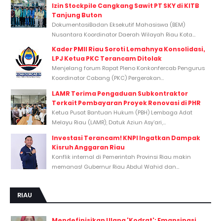
Izin Stockpile Cangkang Sawit PT SKY di KITB
Tanjung Buton
DokumentasiBadan Eksekutif Mahasiswa (BEM)
Nusantara Koordinator Daerah Wilayah Riau Kota...
Kader PMII Riau Soroti Lemahnya Konsolidasi,
LPJ Ketua PKC Terancam Ditolak
Menjelang forum Rapat Pleno Konkonfercab Pengurus
Koordinator Cabang (PKC) Pergerakan...
LAMR Terima Pengaduan Subkontraktor
Terkait Pembayaran Proyek Renovasi di PHR
Ketua Pusat Bantuan Hukum (PBH) Lembaga Adat
Melayu Riau (LAMR), Datuk Aziun Asy’ari,...
Investasi Terancam! KNPI Ingatkan Dampak
Kisruh Anggaran Riau
Konflik internal di Pemerintah Provinsi Riau makin
memanas! Gubernur Riau Abdul Wahid dan...
RIAU
Mendefinisikan Ulang 'Kodrat': Emansipasi