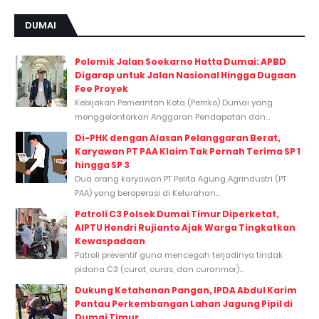
DUMAI
Polemik Jalan Soekarno Hatta Dumai: APBD
Digarap untuk Jalan Nasional Hingga Dugaan
Fee Proyek
Kebijakan Pemerintah Kota (Pemko) Dumai yang
menggelontorkan Anggaran Pendapatan dan...
Di-PHK dengan Alasan Pelanggaran Berat,
Karyawan PT PAA Klaim Tak Pernah Terima SP 1
hingga SP 3
Dua orang karyawan PT Pelita Agung Agrindustri (PT
PAA) yang beroperasi di Kelurahan...
Patroli C3 Polsek Dumai Timur Diperketat,
AIPTU Hendri Rujianto Ajak Warga Tingkatkan
Kewaspadaan
Patroli preventif guna mencegah terjadinya tindak
pidana C3 (curat, curas, dan curanmor)...
Dukung Ketahanan Pangan, IPDA Abdul Karim
Pantau Perkembangan Lahan Jagung Pipil di
Dumai Timur