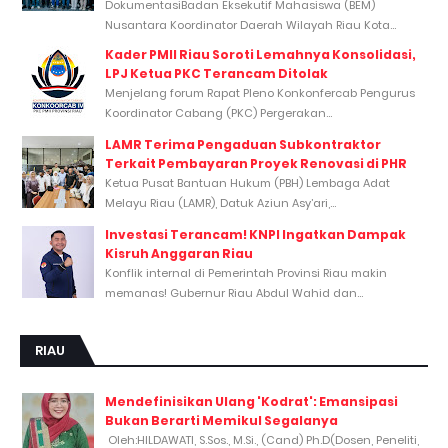
DokumentasiBadan Eksekutif Mahasiswa (BEM)
Nusantara Koordinator Daerah Wilayah Riau Kota...
Kader PMII Riau Soroti Lemahnya Konsolidasi,
LPJ Ketua PKC Terancam Ditolak
Menjelang forum Rapat Pleno Konkonfercab Pengurus
Koordinator Cabang (PKC) Pergerakan...
LAMR Terima Pengaduan Subkontraktor
Terkait Pembayaran Proyek Renovasi di PHR
Ketua Pusat Bantuan Hukum (PBH) Lembaga Adat
Melayu Riau (LAMR), Datuk Aziun Asy’ari,...
Investasi Terancam! KNPI Ingatkan Dampak
Kisruh Anggaran Riau
Konflik internal di Pemerintah Provinsi Riau makin
memanas! Gubernur Riau Abdul Wahid dan...
RIAU
Mendefinisikan Ulang 'Kodrat': Emansipasi
Bukan Berarti Memikul Segalanya
Oleh:HILDAWATI, S.Sos., M.Si., (Cand) Ph.D(Dosen, Peneliti,