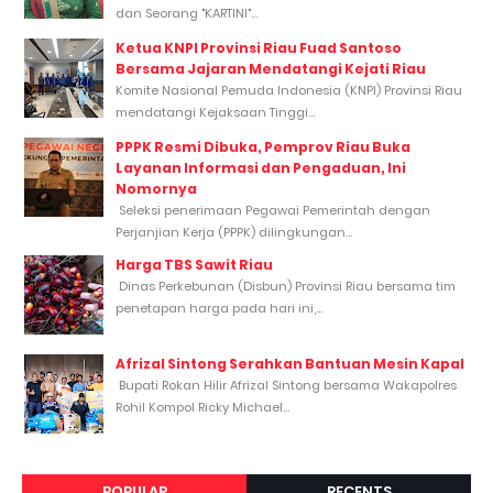
dan Seorang "KARTINI"...
Ketua KNPI Provinsi Riau Fuad Santoso
Bersama Jajaran Mendatangi Kejati Riau
Komite Nasional Pemuda Indonesia (KNPI) Provinsi Riau
mendatangi Kejaksaan Tinggi...
PPPK Resmi Dibuka, Pemprov Riau Buka
Layanan Informasi dan Pengaduan, Ini
Nomornya
Seleksi penerimaan Pegawai Pemerintah dengan
Perjanjian Kerja (PPPK) dilingkungan...
Harga TBS Sawit Riau
Dinas Perkebunan (Disbun) Provinsi Riau bersama tim
penetapan harga pada hari ini,...
Afrizal Sintong Serahkan Bantuan Mesin Kapal
Bupati Rokan Hilir Afrizal Sintong bersama Wakapolres
Rohil Kompol Ricky Michael...
POPULAR
RECENTS